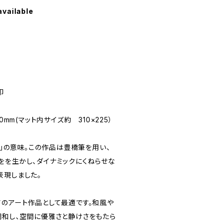
available
印
0mm(マット内サイズ約 310×225）
人生」の意味。この作品は豊橋筆を用い、
をを生かし、ダイナミックにくねらせな
表現しました。
アのアート作品として最適です。和風や
調和し、空間に優雅さと静けさをもたら