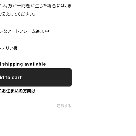
さい。万が一問題が生じた場合には、ま
伝えしてください。
ャレなアートフレーム追加中
ンテリア書
l shipping available
d to cart
にお住まいの方向け
通報する