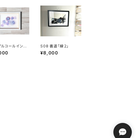
 アルコールインク
S08 書道「線２」
「バラ-パープル」
000
¥8,000