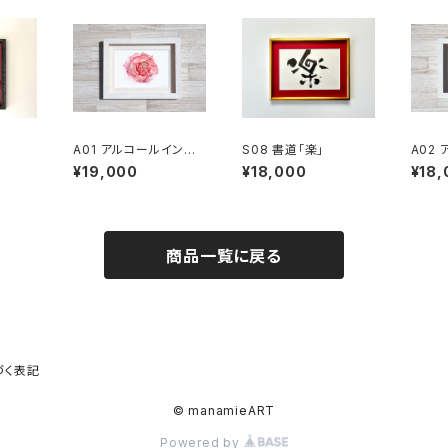
A01 アルコールインク
S08 書道「楽」
A02
バラ1輪
アート
¥19,000
¥18,000
¥18,
商品一覧に戻る
づく表記
© manamieART
Powered by